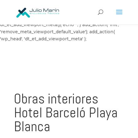
// Customize the default meta viewport of Divi Theme
function remove_meta_viewport_default_value() {
remove_action('wp_head', 'et_add_viewport_meta'); } function
dt_et_add_viewport_meta(){ echo '
'; } add_action( 'init',
'remove_meta_viewport_default_value'); add_action(
'wp_head', 'dt_et_add_viewport_meta' );
Obras interiores
Hotel Barceló Playa
Blanca