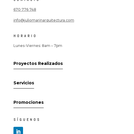
670 776 748
info@juliomarinarquitectura.co
m
HORARIO
Lunes-Viernes: 8am – 7pm
Proyectos Realizados
Servicios
Promociones
SÍGUENOS