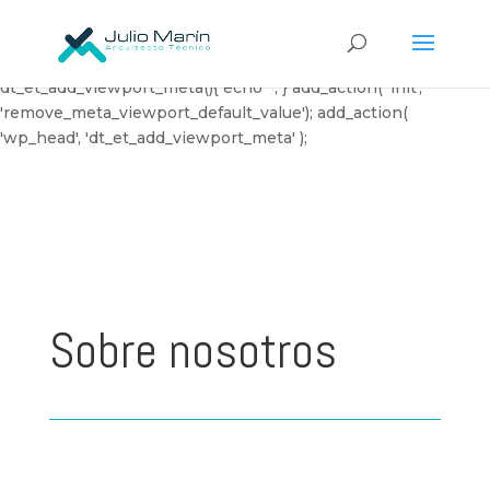
// Customize the default meta viewport of Divi Theme
function remove_meta_viewport_default_value() {
remove_action('wp_head', 'et_add_viewport_meta'); } function
dt_et_add_viewport_meta(){ echo '
'; } add_action( 'init',
'remove_meta_viewport_default_value'); add_action(
'wp_head', 'dt_et_add_viewport_meta' );
Sobre nosotros